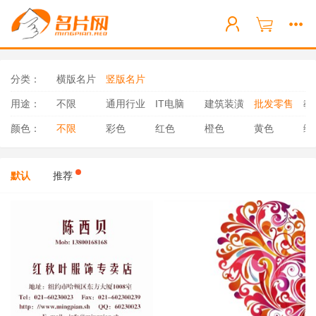
分类：
横版名片
竖版名片
用途：
不限
通用行业
IT电脑
建筑装潢
批发零售
教
颜色：
不限
彩色
红色
橙色
黄色
绿
默认
推荐