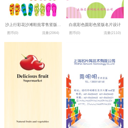
沙上行彩花沙滩鞋批零售竖版名片模板
白底彩色圆彩色竖版名片设计
图币(0)
流量(2064)
图币(0)
流量(2110)