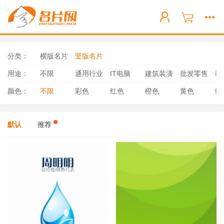
分类：
横版名片
竖版名片
用途：
不限
通用行业
IT电脑
建筑装潢
批发零售
教
颜色：
不限
彩色
红色
橙色
黄色
绿
默认
推荐