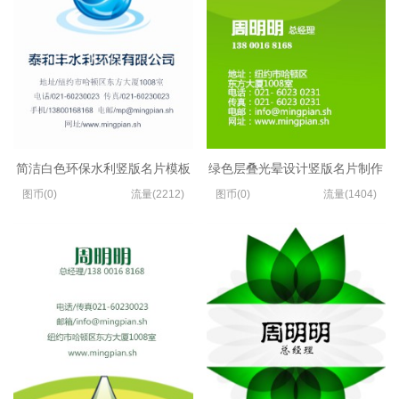
简洁白色环保水利竖版名片模板
绿色层叠光晕设计竖版名片制作
图币(0)
流量(2212)
图币(0)
流量(1404)