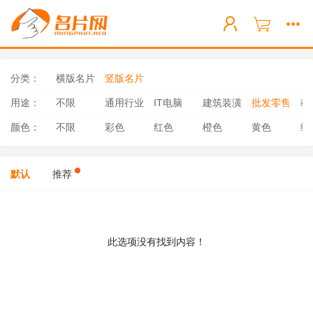
分类：
横版名片
竖版名片
用途：
不限
通用行业
IT电脑
建筑装潢
批发零售
教
颜色：
不限
彩色
红色
橙色
黄色
绿
默认
推荐
此选项没有找到内容！