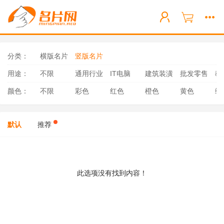
分类：
横版名片
竖版名片
用途：
不限
通用行业
IT电脑
建筑装潢
批发零售
教
颜色：
不限
彩色
红色
橙色
黄色
绿
默认
推荐
此选项没有找到内容！