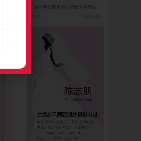
计
黄色手绘图案鲜花竖版名片模板
(1052)
图币(0)
流量(1855)