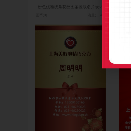
粉色优雅线条花纹图案竖版名片设计
图币(0)
流量(1141)
图币(0