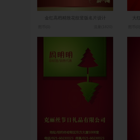
金红高档精致花纹竖版名片设计
大
图币(0)
流量(1820)
图币(0