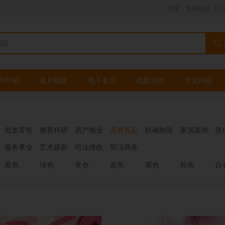
登录
免费注册
片印刷
名片模板
电子名片
优惠活动
常见问题
批发零售
教育科研
房产物业
花卉礼品
机械制造
家居装饰
医
服务事业
艺术摄影
司法律政
简洁商务
黄色
绿色
青色
蓝色
紫色
粉色
白