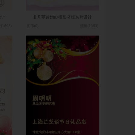
设计
非凡丽致婚纱摄影竖版名片设计
(1698)
图币(0)
流量(1363)