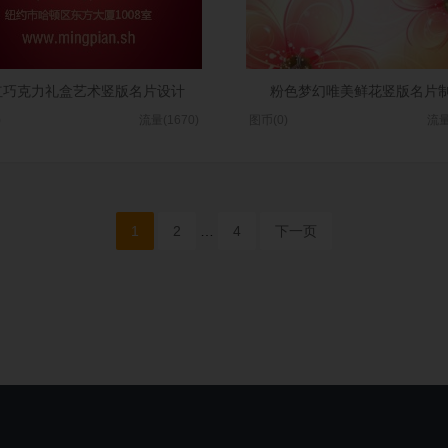
红巧克力礼盒艺术竖版名片设计
粉色梦幻唯美鲜花竖版名片
)
流量(1670)
图币(0)
流量
1
2
…
4
下一页