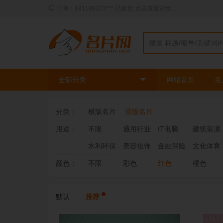
动态：三姐** 刚刚使用了
时尚绿色模板
印刷了
2
盒
全部分类
网站首页
名
分类：
横版名片
竖版名片
用途：
不限
通用行业
IT电脑
建筑装潢
水利环保
美容妆饰
金融保险
文化体育
颜色：
不限
彩色
红色
橙色
默认
推荐