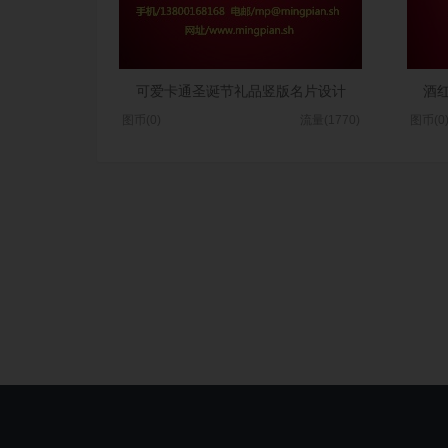
可爱卡通圣诞节礼品竖版名片设计
酒
图币(0)
流量(1770)
图币(0