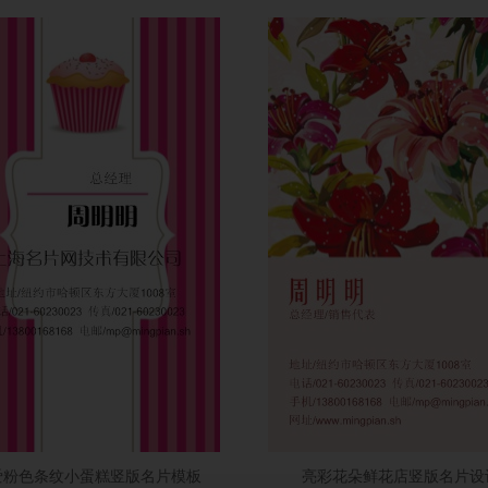
爱粉色条纹小蛋糕竖版名片模板
亮彩花朵鲜花店竖版名片设