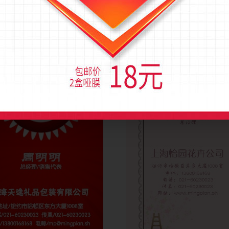
情人节蝴蝶结竖版名片模板
时尚型粉色花纹竖版名片设
)
流量(1903)
图币(0)
流量