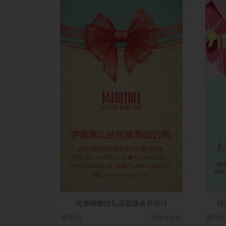
优雅蝴蝶结礼品竖版名片设计
绿
图币(0)
流量(1356)
图币(0