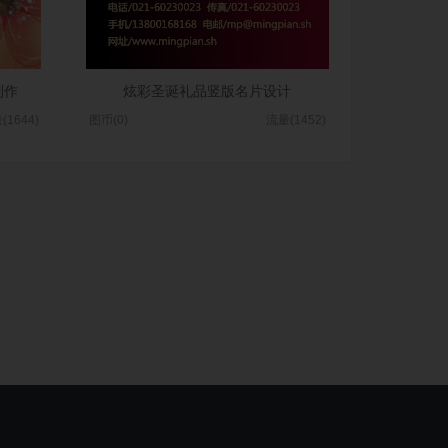
制作
炫彩圣诞礼品竖版名片设计
(1644)
图币(0)
流量(1452)