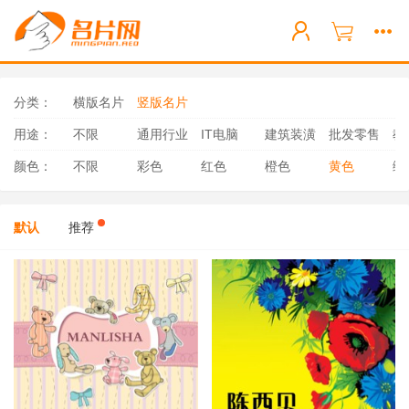
分类：
横版名片
竖版名片
用途：
不限
通用行业
IT电脑
建筑装潢
批发零售
教
颜色：
不限
彩色
红色
橙色
黄色
绿
默认
推荐