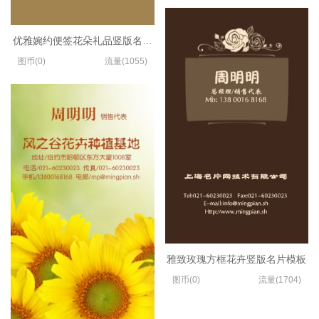
优雅婉约便签花朵礼品竖版名片设计模板
图币(0)
流量(1055)
雅致玫瑰方框花卉竖版名片模板
图币(0)
流量(1704)