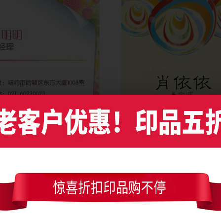
粉彩花纹粉色饰品竖版名片设计
淡黄色创意彩色贝壳艺术竖版名
)
流量(1847)
图币(0)
流量