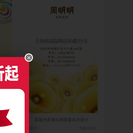
片模板
花簇光星黄白底竖版名片设计
(1386)
图币(0)
流量(1543)