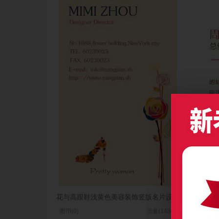
花与高跟鞋浅黄色美容装饰竖版名片设计
梦幻
图币(0)
流量(1438)
图币(0