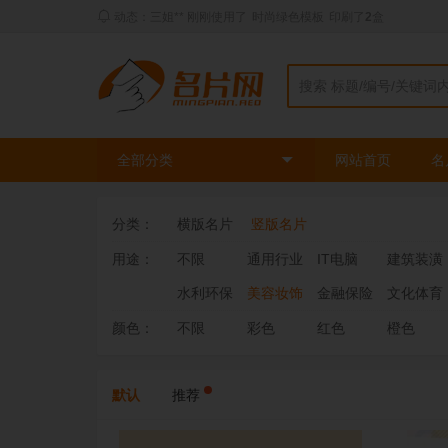
动态：三姐** 刚刚使用了
时尚绿色模板
印刷了
2
盒
全部分类
网站首页
名
分类：
横版名片
竖版名片
用途：
不限
通用行业
IT电脑
建筑装潢
水利环保
美容妆饰
金融保险
文化体育
颜色：
不限
彩色
红色
橙色
默认
推荐