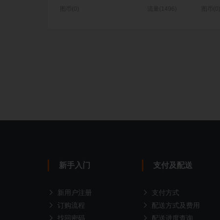
图币(0)
流量(1496)
图币(0
新手入门
支付及配送
新用户注册
支付方式
订购流程
配送方式及费用
找回密码
配送进度查询