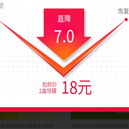
变黄色色块化妆品竖版名片模板
玛利亚女子美容休闲会所竖版名