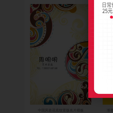
中国风瓷花底纹竖版名片模板
渐