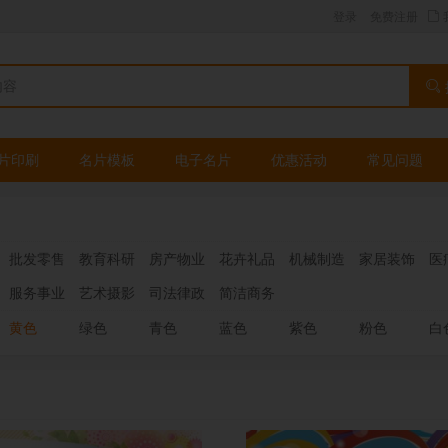
登录
免费注册
片印刷
名片模板
电子名片
优惠活动
常见问题
批发零售
教育科研
房产物业
花卉礼品
机械制造
家居装饰
医
服务事业
艺术摄影
司法律政
简洁商务
黄色
绿色
青色
蓝色
紫色
粉色
白