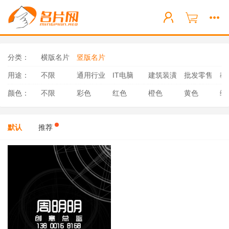
分类：
横版名片
竖版名片
用途：
不限
通用行业
IT电脑
建筑装潢
批发零售
教
颜色：
不限
彩色
红色
橙色
黄色
绿
默认
推荐