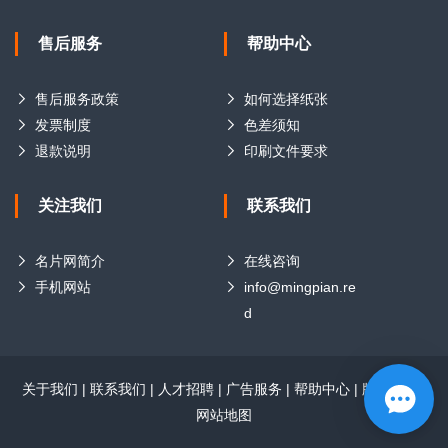
售后服务
帮助中心
售后服务政策
如何选择纸张
发票制度
色差须知
退款说明
印刷文件要求
关注我们
联系我们
名片网简介
在线咨询
手机网站
info@mingpian.re
d
关于我们
|
联系我们
|
人才招聘
|
广告服务
|
帮助中心
|
版权声明
|
网站地图