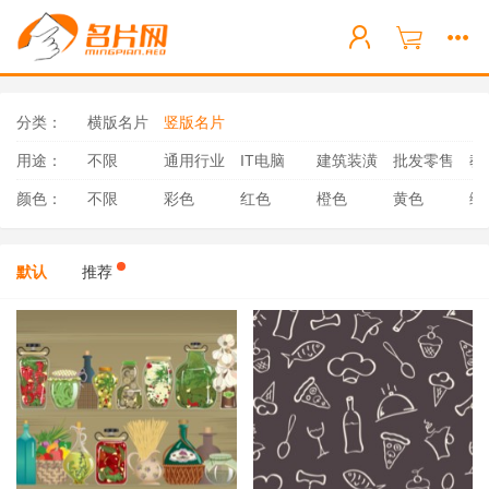
分类：
横版名片
竖版名片
用途：
不限
通用行业
IT电脑
建筑装潢
批发零售
教
颜色：
不限
彩色
红色
橙色
黄色
绿
默认
推荐