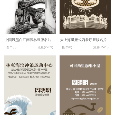
中国风墨白江南园林竖版名片模板
大上海量贩式西餐厅竖版名片模板
图币(0)
流量(2209)
图币(0)
流量(1523)