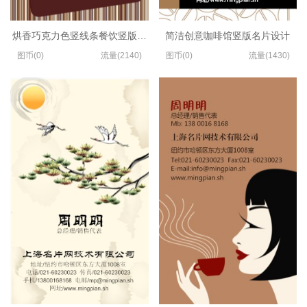
烘香巧克力色竖线条餐饮竖版名片设计
简洁创意咖啡馆竖版名片设计
图币(0)
流量(2140)
图币(0)
流量(1430)