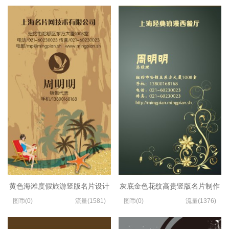
黄色海滩度假旅游竖版名片设计
灰底金色花纹高贵竖版名片制作
图币(0)
流量(1581)
图币(0)
流量(1376)