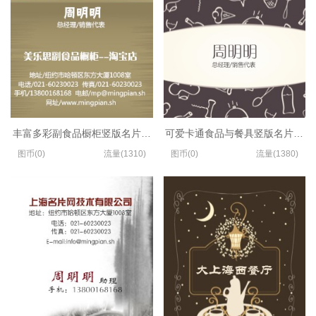
丰富多彩副食品橱柜竖版名片模板
可爱卡通食品与餐具竖版名片设计
图币(0)
流量(1310)
图币(0)
流量(1380)