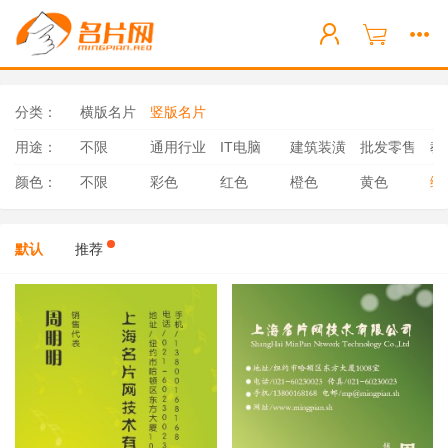
分类：
横版名片
竖版名片
用途：
不限
通用行业
IT电脑
建筑装潢
批发零售
教
颜色：
不限
彩色
红色
橙色
黄色
绿
默认
推荐