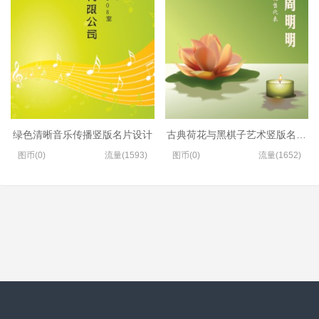
绿色清晰音乐传播竖版名片设计
古典荷花与黑棋子艺术竖版名片制
图币(0)
流量(1593)
图币(0)
流量(1652)