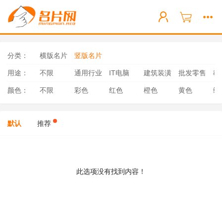
分类：
横版名片
竖版名片
用途：
不限
通用行业
IT电脑
建筑装潢
批发零售
教
颜色：
不限
彩色
红色
橙色
黄色
绿
默认
推荐
此选项没有找到内容！