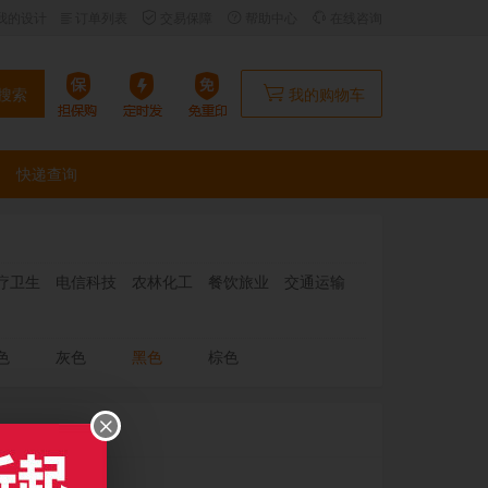
我的设计
订单列表
交易保障
帮助中心
在线咨询
搜索
我的购物车
快递查询
疗卫生
电信科技
农林化工
餐饮旅业
交通运输
色
灰色
黑色
棕色