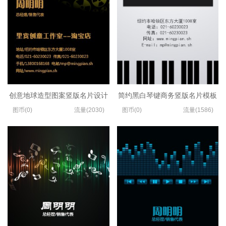
创意地球造型图案竖版名片设计
简约黑白琴键商务竖版名片模板
图币(0)
流量(2030)
图币(0)
流量(1586)