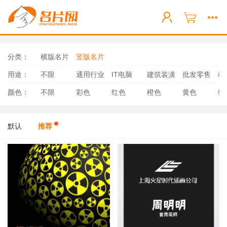
分类：
横版名片
竖版名片
用途：
不限
通用行业
IT电脑
建筑装潢
批发零售
教
颜色：
不限
彩色
红色
橙色
黄色
绿
默认
推荐