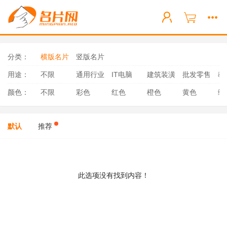
分类：
横版名片
竖版名片
用途：
不限
通用行业
IT电脑
建筑装潢
批发零售
教
颜色：
不限
彩色
红色
橙色
黄色
绿
默认
推荐
此选项没有找到内容！