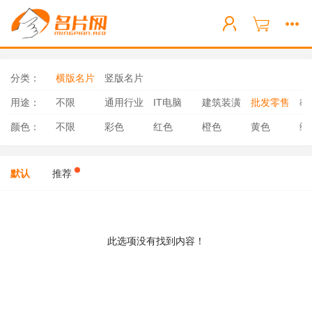
分类：
横版名片
竖版名片
用途：
不限
通用行业
IT电脑
建筑装潢
批发零售
教
颜色：
不限
彩色
红色
橙色
黄色
绿
默认
推荐
此选项没有找到内容！