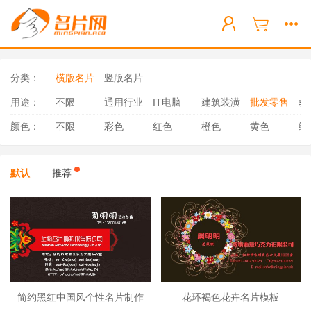
分类：
横版名片
竖版名片
用途：
不限
通用行业
IT电脑
建筑装潢
批发零售
教
颜色：
不限
彩色
红色
橙色
黄色
绿
默认
推荐
简约黑红中国风个性名片制作
花环褐色花卉名片模板