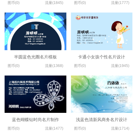
图币(0)
流量(1845)
图币(0)
流量(1777)
半圆蓝色光圈名片模板
卡通小女孩个性名片设计
图币(0)
流量(1368)
图币(0)
流量(1945)
蓝色蝴蝶钻时尚名片制作
浅蓝色清新风商务名片设计
图币(0)
流量(1477)
图币(0)
流量(1714)