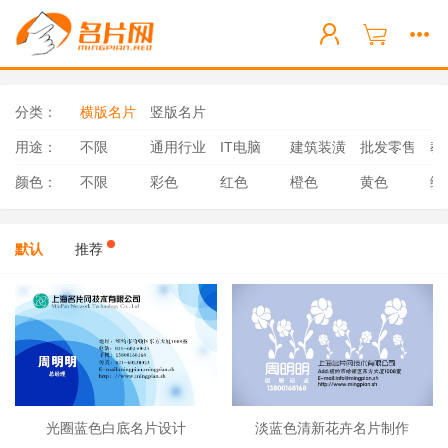
分类：
横版名片
竖版名片
用途：
不限
通用行业
IT电脑
建筑装潢
批发零售
教
颜色：
不限
彩色
红色
橙色
黄色
绿
默认
推荐
光圈蓝色白底名片设计
淡蓝色清新花卉名片制作