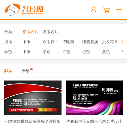
分类：
横版名片
竖版名片
用途：
不限
通用行业
IT电脑
建筑装潢
批发零售
教
颜色：
不限
彩色
红色
橙色
黄色
绿
默认
推荐
创意黑红曲线箭头商务名片模板
优雅彩色流光飘带艺术名片设计