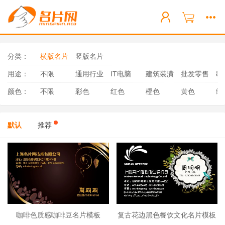
分类：
横版名片
竖版名片
用途：
不限
通用行业
IT电脑
建筑装潢
批发零售
教
颜色：
不限
彩色
红色
橙色
黄色
绿
默认
推荐
咖啡色质感咖啡豆名片模板
复古花边黑色餐饮文化名片模板