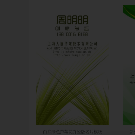
白底绿色芦苇花卉竖版名片模板
新