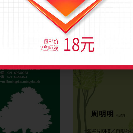
叶图案美容化妆品竖版名片设计
鲜花草地园艺竖版名片设
)
流量(1768)
图币(0)
流量