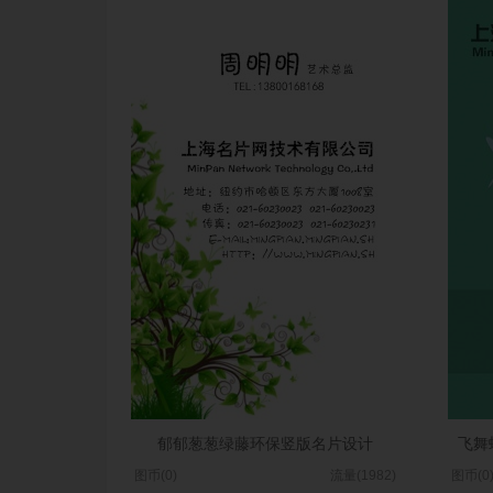
郁郁葱葱绿藤环保竖版名片设计
飞舞
图币(0)
流量(1982)
图币(0