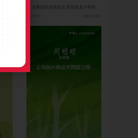
计
清爽型绿色条纹艺术竖版名片制作
(2125)
图币(0)
流量(1236)