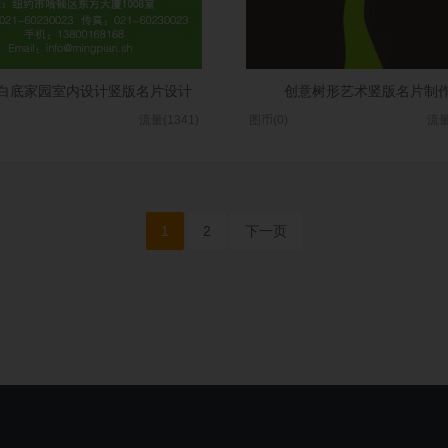
白底家园室内设计竖版名片设计
创意树形艺术竖版名片制
)
流量(1341)
图币(0)
流量
1
2
下一页