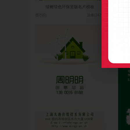
绿树绿色环保竖版名片模板
绿
图币(0)
流量(1426)
图币(0