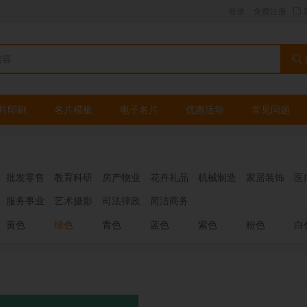
登录
免费注册
片印刷
名片模板
电子名片
优惠活动
常见问题
批发零售
教育科研
房产物业
花卉礼品
机械制造
家居装饰
医
服务事业
艺术摄影
司法律政
简洁商务
黄色
绿色
青色
蓝色
紫色
粉色
白