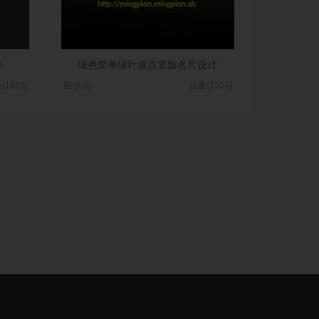
作
绿色简单绿叶波点竖版名片设计
(1915)
图币(0)
流量(1357)