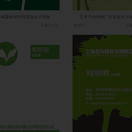
小树森林绿环保竖版名片模板
艺术手绘绿树广告竖版名片
)
流量(2341)
图币(0)
流量