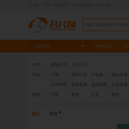
订单：181109484*** 已发货
点击查看详情...
全部分类
网站首页
名
分类：
横版名片
竖版名片
用途：
不限
通用行业
IT电脑
建筑装潢
水利环保
美容妆饰
金融保险
文化体育
颜色：
不限
彩色
红色
橙色
默认
推荐