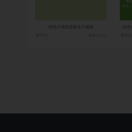
绿色小清新竖版名片模板
绿色
图币(0)
流量(1952)
图币(0