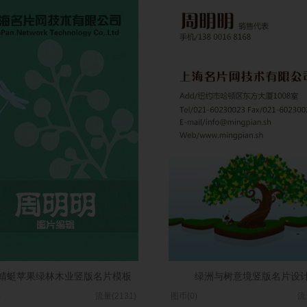
蜻蜓苹果绿林木业竖版名片模板
绿洲与树意境竖版名片设
)
流量(2131)
图币(0)
流