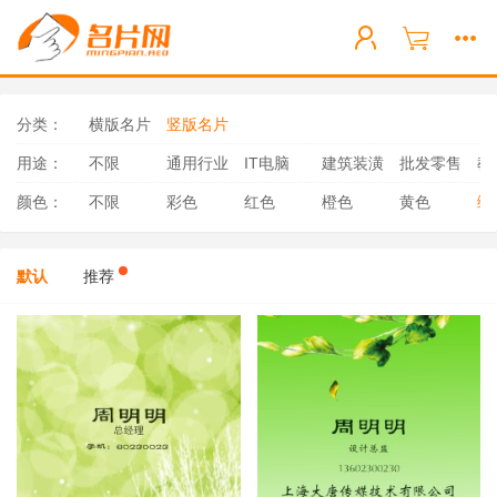
分类：
横版名片
竖版名片
用途：
不限
通用行业
IT电脑
建筑装潢
批发零售
教
颜色：
不限
彩色
红色
橙色
黄色
绿
默认
推荐