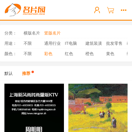
分类：
横版名片
竖版名片
用途：
不限
通用行业
IT电脑
建筑装潢
批发零售
教
颜色：
不限
彩色
红色
橙色
黄色
绿
默认
推荐