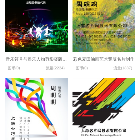
音乐符号与娱乐人物剪影竖版名片设计
彩色麦田油画艺术竖版名片制作
图币(0)
流量(2224)
图币(0)
流量(1887)