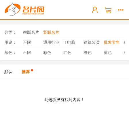
分类：
横版名片
竖版名片
用途：
不限
通用行业
IT电脑
建筑装潢
批发零售
教
颜色：
不限
彩色
红色
橙色
黄色
绿
默认
推荐
此选项没有找到内容！