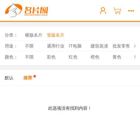
分类：
横版名片
竖版名片
用途：
不限
通用行业
IT电脑
建筑装潢
批发零售
教
颜色：
不限
彩色
红色
橙色
黄色
绿
默认
推荐
此选项没有找到内容！